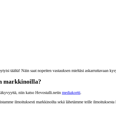
löytyisi täältä! Näin saat nopeiten vastauksen mieltäsi askarruttavaan ky
in markkinoilla?
äkyvyyttä, niin katso Hevostalli.netin
mediakortti
.
poistamme ilmoituksesti markkinoilta sekä lähetämme teille ilmoituksest