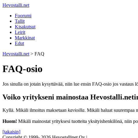
Hevostalli.net
Foorumi
Tallit
Kisakutsut
Leirit
Markkinat
Edut
Hevostalli.net
> FAQ
FAQ-osio
Jos sinulla on jotain kysyttävää, niin lue ensin FAQ-osio jos vastaus 
Voiko yritykseni mainostaa Hevostalli.net
Kyllä. Mikäli ilmoitus maksetaan
kavioilla
. Mikäli haluat suurempaa n
Huom!
Mikäli mainostat yrityksesi tuotteita yksityishenkilönä, niin 
[takaisin]
Copyright © 1999- 2026 Hevostallinet Oy |